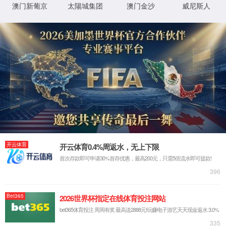
首页
电话
微信
产品中心
XML 地图