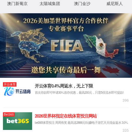
当前位置：
主页
>
新闻动态
>
行业新闻
APF 690v有源
新闻动态
News
发布时间：2025-01