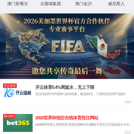
产品中心
工商业储
PRODUCT CENTER