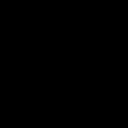
6-M
产品
n
极
1
2
n
高
1
2
n
智
1
2
n
适