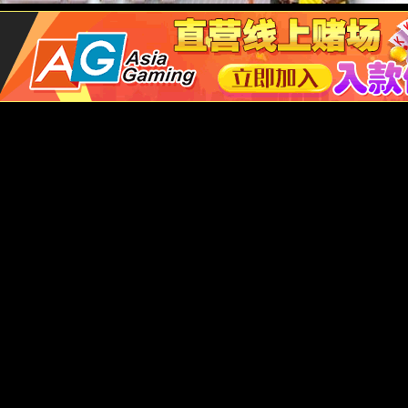
简介
po系列静态切换开关（Static Transfer Switch：ST
现负载在两路电源之间的快速、无缝切换。其核心功能是确保关
障时，
STS
能够自动检测并瞬时将负载切换至备用电源，整个过程