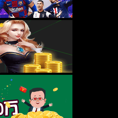
您的位置：
主页
>
产品中心
>
工商业储能PCS