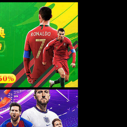
网站地图
English
全国咨询热线：
18192712620
扫一扫咨询详情
人才招聘
联系我们
English