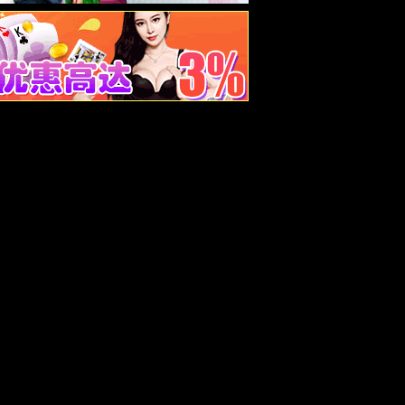
S）是一种基于半导体器件晶闸管的电力电子设备，主要用于在双电源供电
键负载的持续供电，当主电源出现电压异常、频率波动或
通常在毫秒级完成，保障设备运行不受中断。