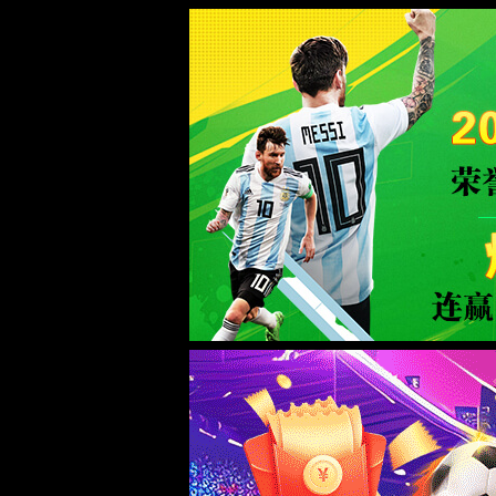
官方网站-www.betway.com-必威西汉姆联(股份)有限公司
欢迎来到必威西汉姆联官网入口官网！
网站首页
关于我们
产品中心